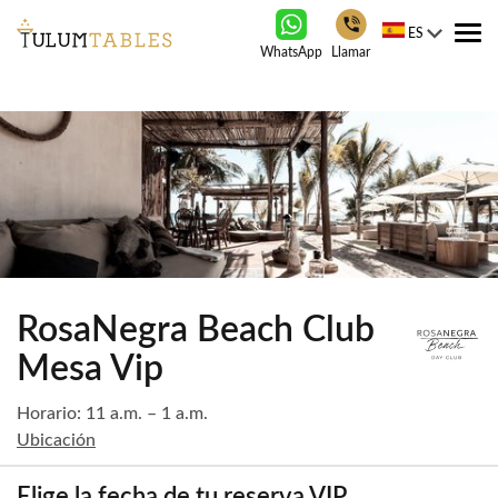
ES
Tog
WhatsApp
Llamar
nav
RosaNegra Beach Club
Mesa Vip
Horario: 11 a.m. – 1 a.m.
Ubicación
Elige la fecha de tu reserva VIP